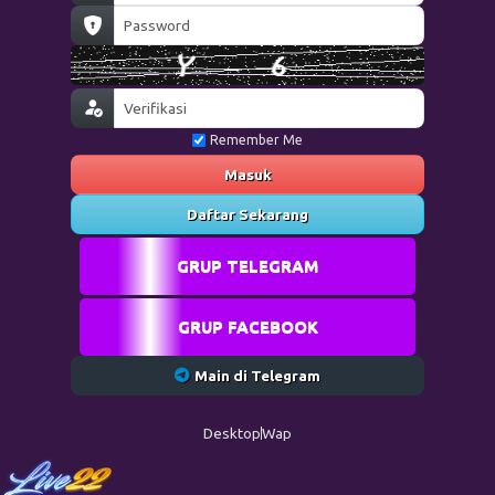
Remember Me
Masuk
Daftar Sekarang
GRUP TELEGRAM
GRUP FACEBOOK
Main di Telegram
Desktop
Wap