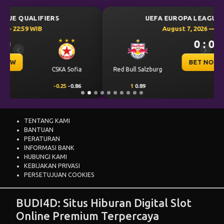
UEFA EUROPA LEAGUE QUALIFIERS
August 7, 2026 — 00:00 WIB
0 : 0
Previous
Next
BET NOW
Red Bull Salzburg
Pafos FC
1
0.89
-1
0.95
TENTANG KAMI
BANTUAN
PERATURAN
INFORMASI BANK
HUBUNGI KAMI
KEBIJAKAN PRIVASI
PERSETUJUAN COOKIES
BUDI4D: Situs Hiburan Digital Slot
Online Premium Terpercaya