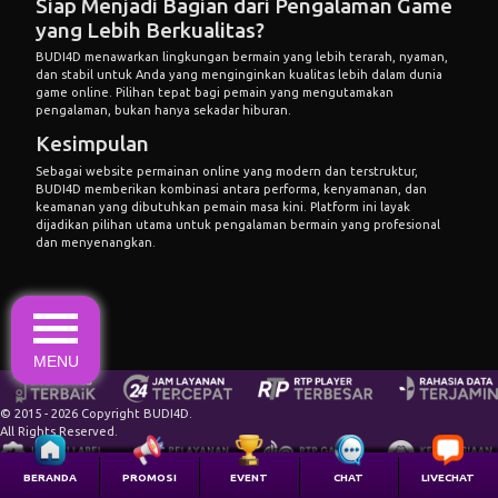
Siap Menjadi Bagian dari Pengalaman Game
yang Lebih Berkualitas?
BUDI4D menawarkan lingkungan bermain yang lebih terarah, nyaman,
dan stabil untuk Anda yang menginginkan kualitas lebih dalam dunia
game online. Pilihan tepat bagi pemain yang mengutamakan
pengalaman, bukan hanya sekadar hiburan.
Kesimpulan
Sebagai website permainan online yang modern dan terstruktur,
BUDI4D memberikan kombinasi antara performa, kenyamanan, dan
keamanan yang dibutuhkan pemain masa kini. Platform ini layak
dijadikan pilihan utama untuk pengalaman bermain yang profesional
dan menyenangkan.
MENU
© 2015 - 2026 Copyright BUDI4D.
All Rights Reserved.
BERANDA
PROMOSI
EVENT
CHAT
LIVECHAT
LAPOR PUSAT