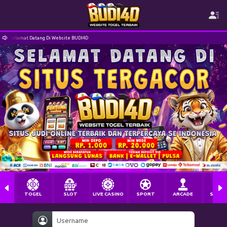
Selamat Datang Di Website BUDI4D
TOGEL
SLOT
LIVE CASINO
SPORT
ARCADE
SABU