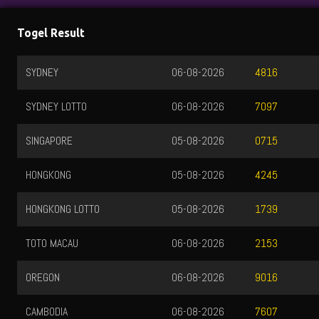
Togel Result
SYDNEY
06-08-2026
4816
SYDNEY LOTTO
06-08-2026
7097
SINGAPORE
05-08-2026
0715
HONGKONG
05-08-2026
4245
HONGKONG LOTTO
05-08-2026
1739
TOTO MACAU
06-08-2026
2153
OREGON
06-08-2026
9016
CAMBODIA
06-08-2026
7607