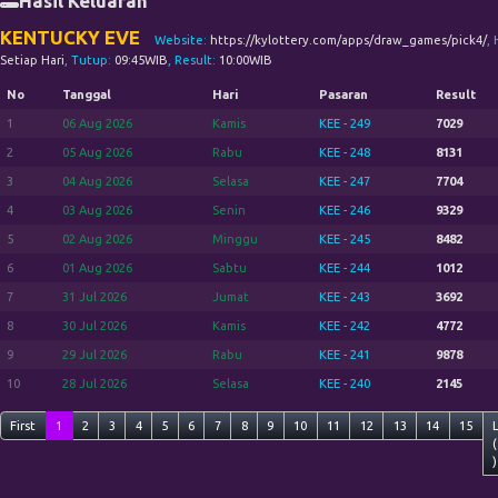
Hasil Keluaran
KENTUCKY EVE
Website:
https://kylottery.com/apps/draw_games/pick4/
, 
Setiap Hari
, Tutup:
09:45WIB
, Result:
10:00WIB
No
Tanggal
Hari
Pasaran
Result
1
06 Aug 2026
Kamis
KEE - 249
7029
2
05 Aug 2026
Rabu
KEE - 248
8131
3
04 Aug 2026
Selasa
KEE - 247
7704
4
03 Aug 2026
Senin
KEE - 246
9329
5
02 Aug 2026
Minggu
KEE - 245
8482
6
01 Aug 2026
Sabtu
KEE - 244
1012
7
31 Jul 2026
Jumat
KEE - 243
3692
8
30 Jul 2026
Kamis
KEE - 242
4772
9
29 Jul 2026
Rabu
KEE - 241
9878
10
28 Jul 2026
Selasa
KEE - 240
2145
First
1
2
3
4
5
6
7
8
9
10
11
12
13
14
15
(
)