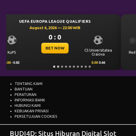
UEFA EUROPA LEAGUE QUALIFIERS
August 7, 2026 — 00:00 WIB
0 : 0
Previous
Ne
BET NOW
Red Bull Salzburg
Pafos FC
0.75
0.55
-0.75
-0.71
TENTANG KAMI
BANTUAN
PERATURAN
INFORMASI BANK
HUBUNGI KAMI
KEBIJAKAN PRIVASI
PERSETUJUAN COOKIES
BUDI4D: Situs Hiburan Digital Slot