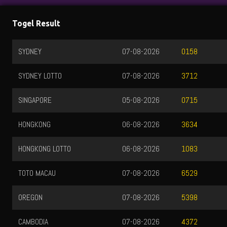
Togel Result
SYDNEY
07-08-2026
0158
SYDNEY LOTTO
07-08-2026
3712
SINGAPORE
05-08-2026
0715
HONGKONG
06-08-2026
3634
HONGKONG LOTTO
06-08-2026
1083
TOTO MACAU
07-08-2026
6529
OREGON
07-08-2026
5398
CAMBODIA
07-08-2026
4372