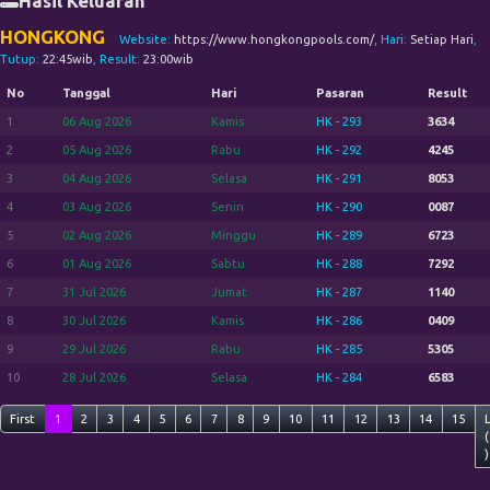
Hasil Keluaran
HONGKONG
Website:
https://www.hongkongpools.com/
, Hari:
Setiap Hari
,
Tutup:
22:45wib
, Result:
23:00wib
No
Tanggal
Hari
Pasaran
Result
1
06 Aug 2026
Kamis
HK - 293
3634
2
05 Aug 2026
Rabu
HK - 292
4245
3
04 Aug 2026
Selasa
HK - 291
8053
4
03 Aug 2026
Senin
HK - 290
0087
5
02 Aug 2026
Minggu
HK - 289
6723
6
01 Aug 2026
Sabtu
HK - 288
7292
7
31 Jul 2026
Jumat
HK - 287
1140
8
30 Jul 2026
Kamis
HK - 286
0409
9
29 Jul 2026
Rabu
HK - 285
5305
10
28 Jul 2026
Selasa
HK - 284
6583
First
1
2
3
4
5
6
7
8
9
10
11
12
13
14
15
(
)