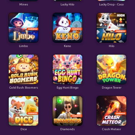
Limbo
Keno
Hilo
Gold Rush: Boomers
Egg Hunt Bingo
Dragon Tower
Dice
Diamonds
Crash Meteor