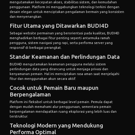
dan menyenangkan.
Fitur Utama yang Ditawarkan BUDI4D
Sebagai website permainan yang berorientasi pada kualitas, BUDI4D
menghadirkan berbagai fitur penting seperti antarmuka ramah
pengguna, sistem navigasi yang rapi, serta performa server yang
responsif di berbagai perangkat.
Standar Keamanan dan Perlindungan Data
BUDI4D mengutamakan keamanan pengguna melalui sistem
perlindungan data yang dirancang untuk menjaga privasi dan
kenyamanan pemain. Hal ini menciptakan rasa aman saat menjelajahi
fitur dan menggunakan akun secara aktif.
Cocok untuk Pemain Baru maupun
Berpengalaman
Platform ini fleksibel untuk berbagai level pemain. Pemula dapat
dengan mudah memahami alur penggunaan, sementara pemain
berpengalaman mendapatkan ruang eksplorasi yang lebih luas dan
terstruktur.
Teknologi Modern yang Mendukung
Performa Optimal
BUDI4D terus menyesuaikan sistemnya dengan perkembangan
teknologi terkini untuk memastikan performa tetap stabil dan